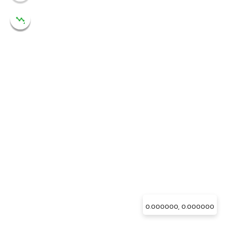
เขตการปกครอง
ประเทศ
ภูมิภาค
จังหวัด
อำเภอ
ตำบล
หมู่บ้าน
เทศบาล
ภูมิศาสตร์
ชั้นคุณภาพลุ่มน้ำ
0.000000, 0.000000
พื้นที่ลุ่มน้ำหลัก