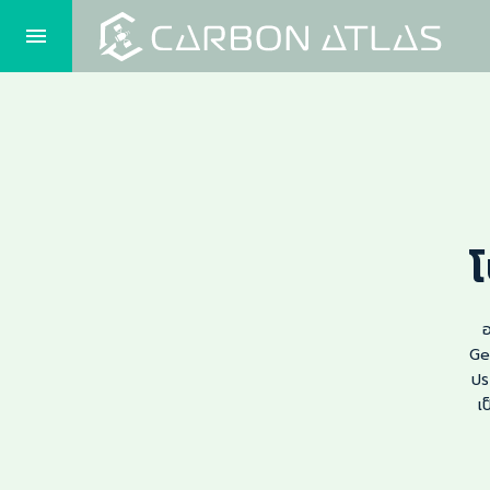
โ
อ
Ge
ปร
เ